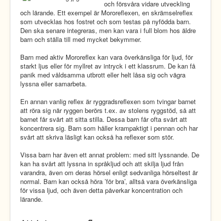
och försvåra vidare utveckling
och lärande. Ett exempel är Mororeflexen, en skrämselreflex
som utvecklas hos fostret och som testas på nyfödda barn.
Den ska senare integreras, men kan vara i full blom hos äldre
barn och ställa till med mycket bekymmer.
Barn med aktiv Mororeflex kan vara överkänsliga för ljud, för
starkt ljus eller för myllret av intryck i ett klassrum. De kan få
panik med våldsamma utbrott eller helt låsa sig och vägra
lyssna eller samarbeta.
En annan vanlig reflex är ryggradsreflexen som tvingar barnet
att röra sig när ryggen berörs t.ex. av stolens ryggstöd, så att
barnet får svårt att sitta stilla. Dessa barn får ofta svårt att
koncentrera sig. Barn som håller krampaktigt i pennan och har
svårt att skriva läsligt kan också ha reflexer som stör.
Vissa barn har även ett annat problem: med sitt lyssnande. De
kan ha svårt att lyssna in språkljud och att skilja ljud från
varandra, även om deras hörsel enligt sedvanliga hörseltest är
normal. Barn kan också höra ’för bra’, alltså vara överkänsliga
för vissa ljud, och även detta påverkar koncentration och
lärande.