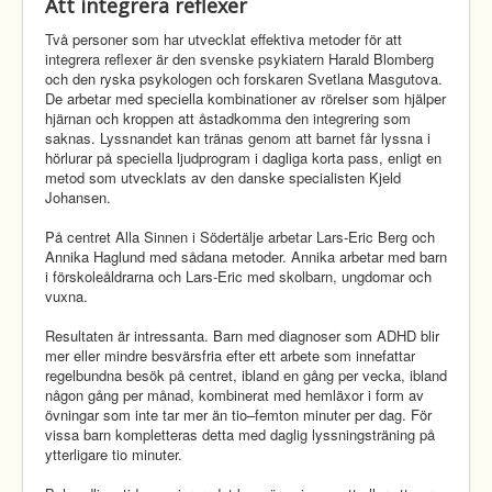
Att integrera reflexer
Två personer som har utvecklat effektiva metoder för att
integrera reflexer är den svenske psykiatern Harald Blomberg
och den ryska psykologen och forskaren Svetlana Masgutova.
De arbetar med speciella kombinationer av rörelser som hjälper
hjärnan och kroppen att åstadkomma den integrering som
saknas. Lyssnandet kan tränas genom att barnet får lyssna i
hörlurar på speciella ljudprogram i dagliga korta pass, enligt en
metod som utvecklats av den danske specialisten Kjeld
Johansen.
På centret Alla Sinnen i Södertälje arbetar Lars-Eric Berg och
Annika Haglund med sådana metoder. Annika arbetar med barn
i förskoleåldrarna och Lars-Eric med skolbarn, ungdomar och
vuxna.
Resultaten är intressanta. Barn med diagnoser som ADHD blir
mer eller mindre besvärsfria efter ett arbete som innefattar
regelbundna besök på centret, ibland en gång per vecka, ibland
någon gång per månad, kombinerat med hemläxor i form av
övningar som inte tar mer än tio–femton minuter per dag. För
vissa barn kompletteras detta med daglig lyssningsträning på
ytterligare tio minuter.