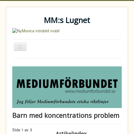
MM:s Lugnet
Visa/dölj
navigering
Hem
Om
Kontakt
Tjänster
Artiklar
Barn med koncentrations problem
Sida 1 av 3
Artikelindex