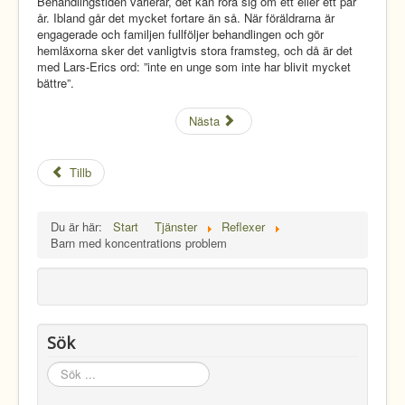
Behandlingstiden varierar, det kan röra sig om ett eller ett par
år. Ibland går det mycket fortare än så. När föräldrarna är
engagerade och familjen fullföljer behandlingen och gör
hemläxorna sker det vanligtvis stora framsteg, och då är det
med Lars-Erics ord: ”inte en unge som inte har blivit mycket
bättre”.
Nästa
Tillb
Du är här:
Start
Tjänster
Reflexer
Barn med koncentrations problem
Sök
Sök
...